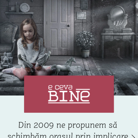
1
/
6
Din 2009 ne propunem să 
schimbăm orașul prin implicare 