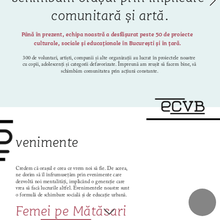
comunitară și artă.
Până în prezent, echipa noastră a desfășurat peste 50 de proiecte 
culturale, sociale și educaționale în București și în țară.
300 de voluntari, artiști, companii și alte organizații au lucrat în proiectele noastre 
cu copii, adolescenți și categorii defavorizate. Împreună am reușit să facem bine, să 
schimbăm comunitatea prin acțiuni constante.
venimente
Credem că orașul e ceea ce vrem noi să fie. De aceea, 
ne dorim să îl înfrumusețăm prin evenimente care 
dezvoltă noi mentalități, implicând o generație care 
vrea să facă lucrurile altfel. Evenimentele noastre sunt 
o formulă de schimbare socială și de educație urbană.
Fem
ei pe Mă
tăsari