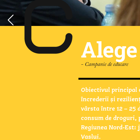
Bărba
Alege
- Festival Urban
- Campanie de educare
Un nou festival? Poat
Obiectivul principal 
Un nou concept? Poa
încrederii și rezilienț
Dar, în fapt, tot o st
vârsta între 12 – 25 d
tot pasiuni, tot ...Su
consum de droguri, pr
Regiunea Nord-Est: j
Vaslui.  