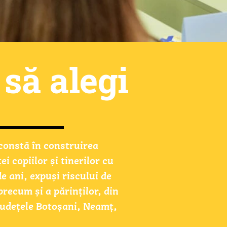
ți pe Mătăsar
 să alegi
e. 
constă în construirea 
te. 
ei copiilor și tinerilor cu 
radă, tot o bucurie, tot arta, 
e ani, expuși riscului de 
ntem la fel! 
ecum și a părinților, din 
udețele Botoșani, Neamț, 