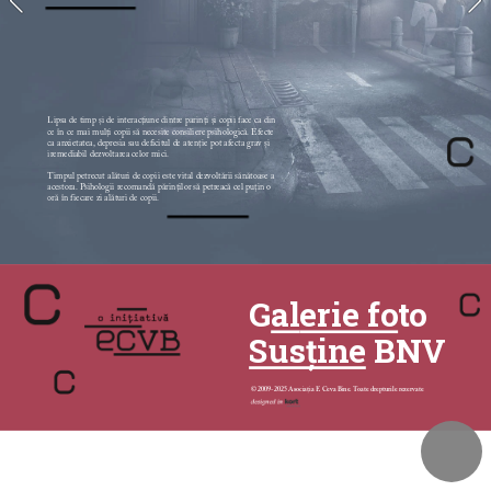
Lipsa de timp și de interacțiune dintre parinți și copii face ca din 
ce în ce mai mulți copii să necesite consiliere psihologică. Efecte 
ca anxietatea, depresia sau deficitul de atenție pot afecta grav și 
iremediabil dezvoltarea celor mici. 
Timpul petrecut alături de copii este vital dezvoltării sănătoase a 
acestora. Psihologii recomandă părinților să petreacă cel puțin o 
oră în fiecare zi alături de copii. 
G
al
erie fo
to
Susține
 BNV
© 2009-2025 Asociația E Ceva Bine. Toate drepturile rezervate