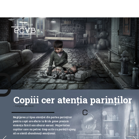
Copiii cer atenția parinților
- Campanie de educare
Neglijarea și lipsa atenției din partea parinților 
pentru copii are efecte la fel de grave precum 
violența fizică sau abuzul sexual. Majoritatea 
copiilor care nu petrec timp activ cu parinții ajung 
să se simtă abandonați emoțional.