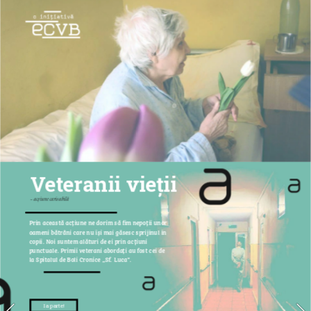
Veteranii vieții
- acțiune caritabilă
Prin această acțiune ne dorim să fim nepoții unor 
oameni bătrâni care nu își mai găsesc sprijinul în 
copii. Noi suntem alături de ei prin acţiuni 
punctuale. Primii veterani abordați au fost cei de 
la Spitalul de Boli Cronice „Sf. Luca".
Ia parte!